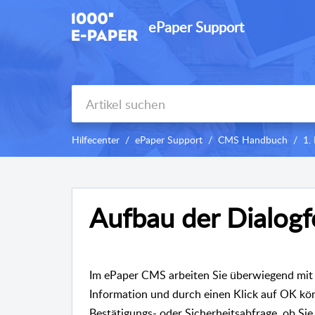
ePaper Support
Hilfecenter
ePaper Support
CMS Handbuch
1.
Aufbau der Dialog
Im ePaper CMS arbeiten Sie überwiegend mit D
Information und durch einen Klick auf OK könn
Bestätigungs- oder Sicherheitsabfrage, ob Sie