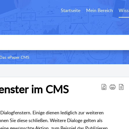
Startseite
Mein Bereich
Wiss
 Das ePaper CMS
fenster im CMS
ialogfenstern. Einige dienen lediglich zur weiteren
en Sie diese schließen. Weitere Dialoge gelten als
 eine gewünschte Aktion, zum Beispiel das Publizieren,