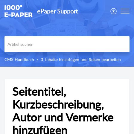
ePaper Support
CMS Handbuch
3. Inhalte hinzufügen und Seiten bearbeiten
Seitentitel,
Kurzbeschreibung,
Autor und Vermerke
hinzufügen